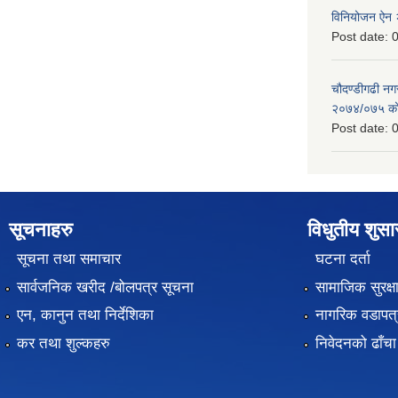
विनियोजन ऐन
Post date:
0
चौदण्डीगढी न
२०७४/०७५ को 
Post date:
0
सूचनाहरु
विधुतीय शुस
सूचना तथा समाचार
घटना दर्ता
सार्वजनिक खरीद /बोलपत्र सूचना
सामाजिक सुरक्ष
एन, कानुन तथा निर्देशिका
नागरिक वडापत्
कर तथा शुल्कहरु
निवेदनको ढाँचा