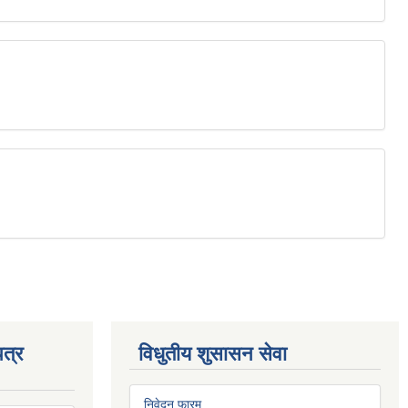
त्र
विधुतीय शुसासन सेवा
निवेदन फारम