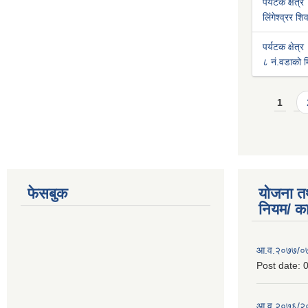
पर्यटक क्षेत्र
लिंगेश्व्रर श
पर्यटक क्षेत्र
८ नं.वडाको मि
Pages
1
फेसबुक
योजना त
नियम/ क
आ.व.२०७७/०७८
Post date:
0
आ.व.२०७६/२०७