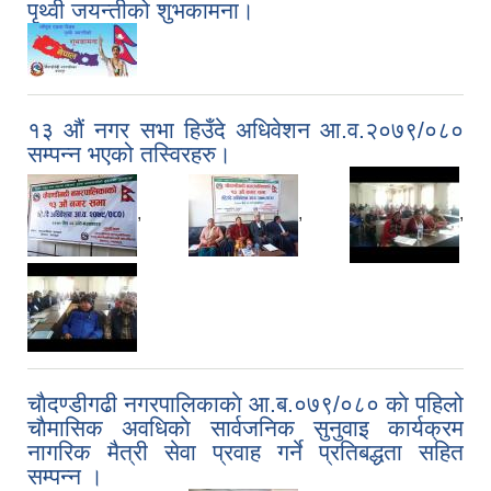
पृथ्वी जयन्तीको शुभकामना।
१३ औं नगर सभा हिउँदे अधिवेशन आ.व.२०७९/०८०
सम्पन्न भएको तस्विरहरु।
,
,
,
चाैदण्डीगढी नगरपालिकाकाे आ.ब.०७९/०८० काे पहिलो
चाैमासिक अवधिकाे सार्वजनिक सुनुवाइ कार्यक्रम
नागरिक मैत्री सेवा प्रवाह गर्ने प्रतिबद्धता सहित
सम्पन्न ।