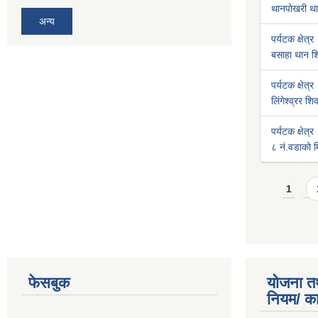
थानपोखरी था
अन्य
पर्यटक क्षेत्र
बसाहा थान शि
पर्यटक क्षेत्र
लिंगेश्व्रर श
पर्यटक क्षेत्र
८ नं.वडाको मि
Pages
1
फेसबुक
योजना त
नियम/ क