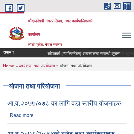
Skip to main content
चौदण्डीगढी नगरपालिका, नगर कार्यपालिकाको
कार्यालय
कोशी प्रदेश, नेपाल सरकार
समाचार
खोपकर्ता (भ्याक्सिनेटर) आवश्यकता सम्वन्धी सूचना।
आन्तरिक आयसम्बन्धी शिलबन्दी दरभाउपत्र आव्हानको सूचना का
You are here
Home
»
कार्यक्रम तथा परियोजना
» योजना तथा परियोजना
योजना तथा परियोजना
आ.व.२०७७/०७८ का लागि वडा स्तरीय योजनाहरु
Read more
about आ.व.२०७७/०७८ का लागि वडा स्तरीय योजनाहरु
आ.व.२०७६/२०७७को बजेट तथा कार्यक्रमहरु